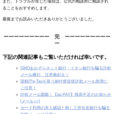
また。トラブルが生じた場合は、公式の相談所に相談され
ることをおすすめします。
最後までお読みいただきありがとうございました。
ーーーーーーーーー 完 ーーーーーーーーー
ー
下記の関連記事もご覧いただければ幸いです。
GMOあおぞらネット銀行・イオン銀行を騙る詐欺
メール横行、注意喚起を！
国税庁e-Taxを装う納付督促状詐欺メール急増に
ご注意！
詐欺メール図鑑｜【au PAY】残高不足のお知らせ
[メール○○]
カード利用の本人確認と称し三井住友銀行を騙る