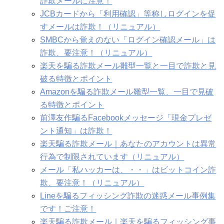
詐欺メールに注意！
JCBカードから「利用確認」等称しログインを促
すメールは詐欺！（リニュアル）
SMBCから覚えのない「ログイン確認メール」は
詐欺、要注意！（リニュアル）
楽天を騙る詐欺メール雛型一覧と一目で詐欺と見
破る特徴とポイント
Amazonを騙る詐欺メール雛型一覧、一目で見破
る特徴とポイント
前澤友作騙るFacebookメッセージ「現金プレゼ
ント通知」は詐欺！
楽天騙る詐欺メール｜あなたのアカウントは異常
行為で制限されています（リニュアル）
メール「私ハッカーは、・・」はビットコイン詐
欺、要注意！（リニュアル）
Lineを騙るフィッシング詐欺の迷惑メール事例集
です！ご注意！
楽天騙る詐欺メール｜楽天を騙るフィッシング事