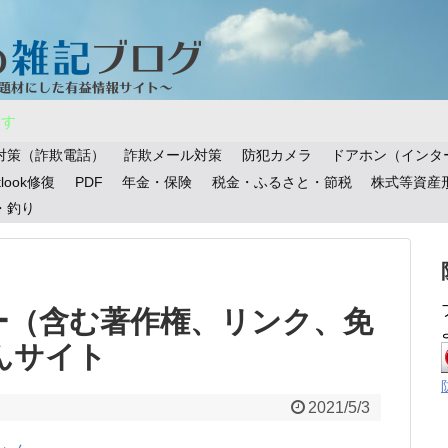
ます
対策（詐欺電話）
詐欺メール対策
防犯カメラ
ドアホン（インタ
tlook修復
PDF
年金・保険
税金・ふるさと・節税
株式等資産
・釣り
ー（含む著作権、リンク、免
んサイト
2021/5/3