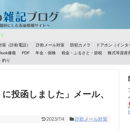
ます
対策（詐欺電話）
詐欺メール対策
防犯カメラ
ドアホン（インタ
tlook修復
PDF
年金・保険
税金・ふるさと・節税
株式等資産
・釣り
トに投函しました」メール、
！
2023/7/4
詐欺メール対策