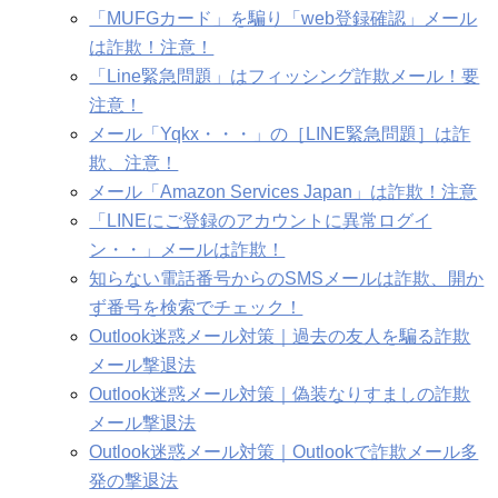
「MUFGカード」を騙り「web登録確認」メール
は詐欺！注意！
「Line緊急問題」はフィッシング詐欺メール！要
注意！
メール「Yqkx・・・」の［LINE緊急問題］は詐
欺、注意！
メール「Amazon Services Japan」は詐欺！注意
「LINEにご登録のアカウントに異常ログイ
ン・・」メールは詐欺！
知らない電話番号からのSMSメールは詐欺、開か
ず番号を検索でチェック！
Outlook迷惑メール対策｜過去の友人を騙る詐欺
メール撃退法
Outlook迷惑メール対策｜偽装なりすましの詐欺
メール撃退法
Outlook迷惑メール対策｜Outlookで詐欺メール多
発の撃退法