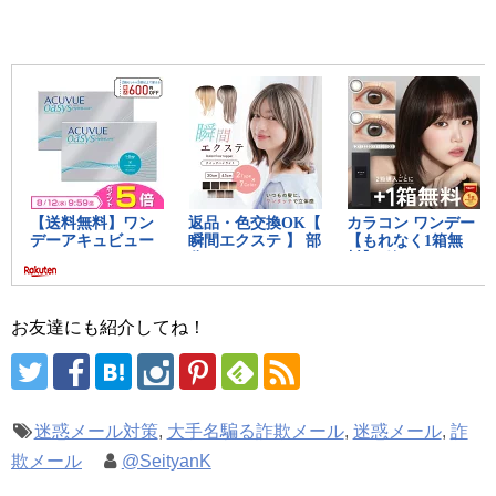
お友達にも紹介してね！
迷惑メール対策
,
大手名騙る詐欺メール
,
迷惑メール
,
詐
欺メール
@SeityanK