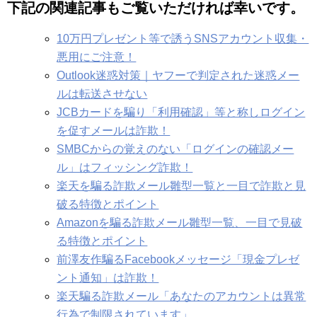
下記の関連記事もご覧いただければ幸いです。
10万円プレゼント等で誘うSNSアカウント収集・
悪用にご注意！
Outlook迷惑対策｜ヤフーで判定された迷惑メー
ルは転送させない
JCBカードを騙り「利用確認」等と称しログイン
を促すメールは詐欺！
SMBCからの覚えのない「ログインの確認メー
ル」はフィッシング詐欺！
楽天を騙る詐欺メール雛型一覧と一目で詐欺と見
破る特徴とポイント
Amazonを騙る詐欺メール雛型一覧、一目で見破
る特徴とポイント
前澤友作騙るFacebookメッセージ「現金プレゼ
ント通知」は詐欺！
楽天騙る詐欺メール「あなたのアカウントは異常
行為で制限されています」