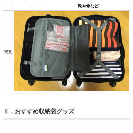
・
靴や傘など
写真
Ⅱ．おすすめ収納袋グッズ