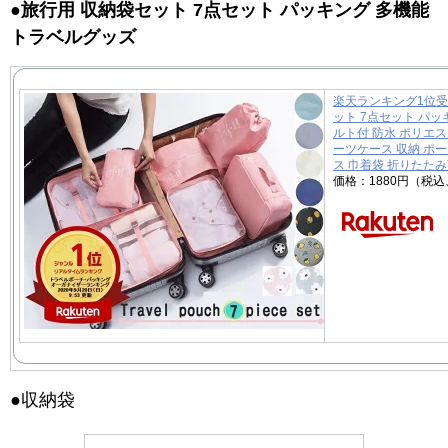
●旅行用 収納袋セット 7点セット パッキング 多機能
トラベルグッズ
楽天ランキング1位受
ット 7点セット パッ
ルト付 防水 ポリエス
ーツケース 収納 ポー
ス 巾着袋 折りたた
価格：1880円（税
●
収納袋