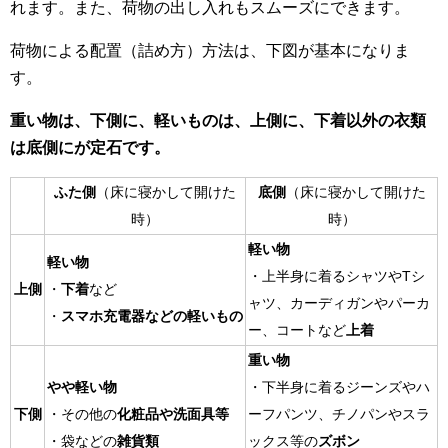
れます。また、荷物の出し入れもスムーズにできます。
荷物による配置（詰め方）方法は、下図が基本になりま
す。
重い物は、下側に、軽いものは、上側に、下着以外の衣類
は底側にが定石です。
ふた側
（床に寝かして開けた
底側
（床に寝かして開けた
時）
時）
軽い物
軽い物
・上半身に着るシャツやTシ
上側
・
下着
など
ャツ、カーディガンやパーカ
・
スマホ充電器などの軽いもの
ー、コートなど
上着
重い物
やや軽い物
・下半身に着るジーンズやハ
下側
・その他の
化粧品や洗面具等
ーフパンツ、チノパンやスラ
・袋などの
雑貨類
ックス等の
ズボン