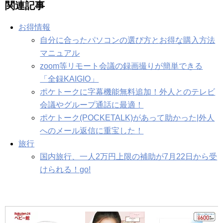
関連記事
お得情報
自分に合ったパソコンの選び方とお得な購入方法
マニュアル
zoom等リモート会議の録画撮りが簡単できる
「全録KAIGIO」
ポケトークに字幕機能無料追加！外人とのテレビ
会議やグループ通話に最適！
ポケトーク(POCKETALK)があって助かった|外人
へのメール返信に重宝した！
旅行
国内旅行、一人2万円上限の補助が7月22日から受
けられる！go!