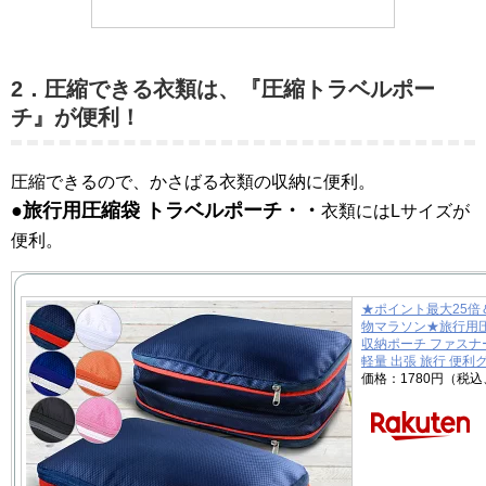
2．圧縮できる衣類は、
『圧縮トラベルポー
チ』
が便利！
圧縮できるので、かさばる衣類の収納に便利。
●旅行用圧縮袋 トラベルポーチ・・
衣類にはLサイズが
便利。
★ポイント最大25倍＆
物マラソン★旅行用圧
収納ポーチ ファスナ
軽量 出張 旅行 便利
価格：1780円（税