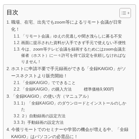
目次
職場、在宅、出先でもzoom等によるリモート会議が日常
化！
「リモート会議」ゆえの見逃しや聞き洩らしに募る不安
画面に提示された資料が入手できず手元で使えない不便性
今は、zoom等テレビ会議を録画するためにはzoom会議主
催者（ホスト）に一々許可を得て設定を依頼しなければな
りません！
ホストに申請不要で手元録画ができる「全録KAIGIO」がソ
ースネクストより販売開始！
「全録KAIGIO」でできること
「全録KAIGIO」の購入方法 標準価格9,900円
「全録KAIGIO」の使い方（マニュアル）
1）「全録KAIGIO」のダウンロードとインストールのしか
た
２）自動録画の設定方法
3）手動録画の設定方法
今後リモートでのセミナーや学習の機会が増える中、「全録
KAIGIO」はパソコンの必需品に！