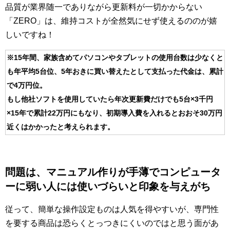
品質が業界随一でありながら更新料が一切かからない
「ZERO」は、維持コストが全然気にせず使えるののが嬉
しいですね！
※15年間、家族含めてパソコンやタブレットの使用台数は少なくと
も年平均5台位、5年おきに買い替えたとして支払った代金は、累計
で4万円位。
もし他社ソフトを使用していたら年次更新費だけでも5台×3千円
×15年で累計22万円にもなり、初期導入費を入れるとおおそ30万円
近くはかかったと考えられます。
問題は、マニュアル作りが手薄でコンピュータ
ーに弱い人には使いづらいと印象を与えがち
従って、簡単な操作設定ものは人気を得やすいが、専門性
を要する商品は恐らくとっつきにくいのではと思う面があ