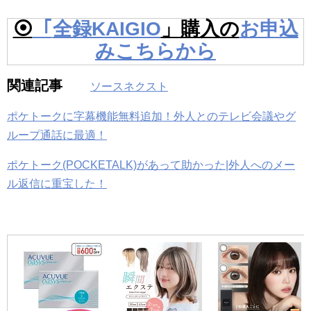
⦿
「
全録KAIGIO
」購入の
お申込
みこちらから
関連記事
ソースネクスト
ポケトークに字幕機能無料追加！外人とのテレビ会議やグ
ループ通話に最適！
ポケトーク(POCKETALK)があって助かった|外人へのメー
ル返信に重宝した！