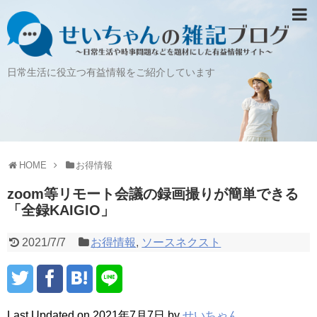
日常生活に役立つ有益情報をご紹介しています
HOME
お得情報
zoom等リモート会議の録画撮りが簡単できる
「全録KAIGIO」
2021/7/7
お得情報
,
ソースネクスト
Last Updated on 2021年7月7日 by
せいちゃん