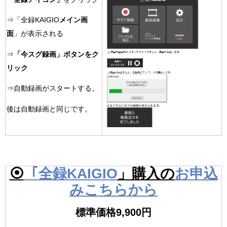
⇒「全録KAIGIO
メイン画
面
」が表示される
⇒
「今スグ録画」ボタンをク
リック
⇒自動録画がスタートする。
後は自動録画と同じです。
⦿
「
全録KAIGIO
」購入の
お申込
みこちらから
標準価格9,900円