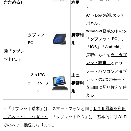
たためる）
利用
ン。
A4～B6の板状タッチ
パネル。
Windows搭載のものを
タブレット
携帯利
「
タブレット PC
」、
PC
用
「iOS」「Android」
④「タブレ
搭載のものを
※「
タブ
ットPC」
レット端末
」
と言う
ノートパソコンとタブ
2in1PC
主に
レットの2つのモード
携帯利
ツー・イン・ワ
を自由に切り替えて使
用
ン
える
※「タブレット端末」は、スマートフォンと同じ
ＬＴＥ回線
を利用
してネットにつなぎます
。「タブレットＰＣ」は、基本的にはWi-Fi
でのネット接続になります。