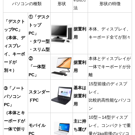
パソコンの
種類
形状
形状の特徴
法
①「デスク
「デスクト
トップ
据置利
本体、ディスプレイ、
ップPC」
PC」
用
キーボード全てが別々
（本体、デ
・タワー型
ィスプレ
・スリム型
イ、キーボ
②
本体とディスプレイが
ードが
据置利
「一体型
一体でキーボードが分
別々）
用
PC」
離
15型前後のディスプ
基本は
➂「ノート
スタンダー
レイ。
据置利
パソコン
ドPC
比較的高性能なパソコ
用
PC」
ン
（本体とキ
10型～14型ディスプ
ーボードが
主に持
モバイル
レイ。コンパクトで重
一体で折り
ち運び
PC
量が1kg前後のパソコ