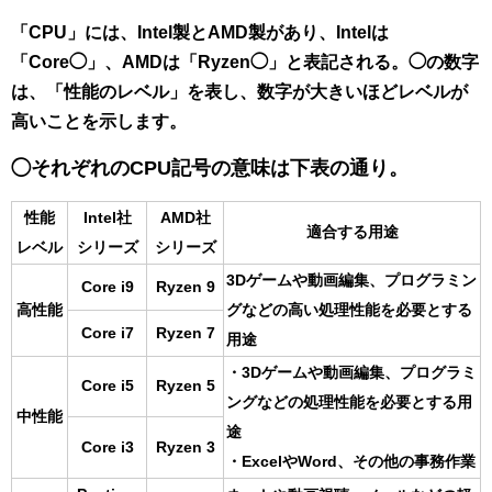
「CPU」には、
Intel
製とAMD製があり、
Intelは
「Core◯」、AMDは「Ryzen◯」と表記される。◯の数字
は、「性能のレベル」を表し、数字が大きいほどレベルが
高いことを示します。
◯それぞれのCPU記号の意味は下表の通り。
性能
Intel社
AMD社
適合する用途
レベル
シリーズ
シリーズ
3Dゲームや動画編集、プログラミン
Core i9
Ryzen 9
高性能
グなどの高い処理性能を必要とする
Core i7
Ryzen 7
用途
・3Dゲームや動画編集、プログラミ
Core i5
Ryzen 5
ングなどの処理性能を必要とする用
中性能
途
Core i3
Ryzen 3
・ExcelやWord、その他の事務作業