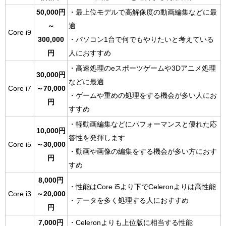
50,000円
・最上位モデルで高解像度の動画編集などに最
～
適
Core i9
300,000
・パソコン1台で何でもやりたいと考えている
円
人におすすめ
・高速処理のeスポーツゲームや3Dアニメ処理
30,000円
などに最適
Core i7
～70,000
・ゲームや重めの処理をする機会が多い人にお
円
すすめ
・軽動画編集などにパフォーマンスと優れた応
10,000円
答性を発揮します
Core i5
～30,000
・動画や画像の編集をする機会が多い方におす
円
すめ
8,000円
・性能はCore i5より下でCeleronよりは高性能
Core i3
～20,000
・データを多く処理する人におすすめ
円
7,000円
・Celeronよりも上位版に相当する性能