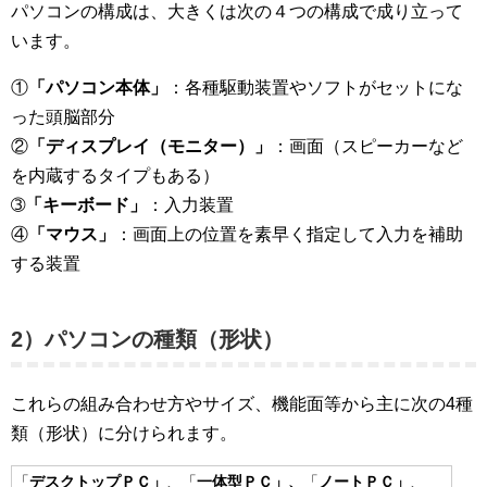
パソコンの構成は、大きくは次の４つの構成で成り立って
います。
①
「パソコン本体」
：各種駆動装置やソフトがセットにな
った頭脳部分
②
「ディスプレイ（モニター）」
：画面（スピーカーなど
を内蔵するタイプもある）
➂
「キーボード」
：入力装置
④
「マウス」
：画面上の位置を素早く指定して入力を補助
する装置
2）パソコンの
種類（
形状）
これらの組み合わせ方やサイズ、機能面等から主に次の4
種
類（
形状）に分けられます。
「
デスクトップＰＣ」
、「
一体型ＰＣ」、
「
ノートＰＣ」
、