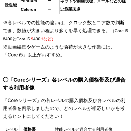
Pentium
ー
ネットや動画視聴、メールなどの
軽
低性能
い作業向
き
Celeron
ー
※各レベルでの性能の違いは、クロック数とコア数で判断
でき、数値が大きい程より多くを早く処理できる。
（Core i5
8400
とCore i5
9
400
Hなど）
※動画編集やゲームのような負荷が大きな作業には、
「Core i5」以上がおすすめ。
◯「Coreシリーズ」各レベルの購入価格帯及び適合
する利用者像
「Coreシリーズ」の各レベルの購入価格及び各レベルの利
用者像を例示しましたので、どのレベルが相応しいかを考
えるヒントにしてください！
レベル
価格帯
性能レベルと適合する利用者像