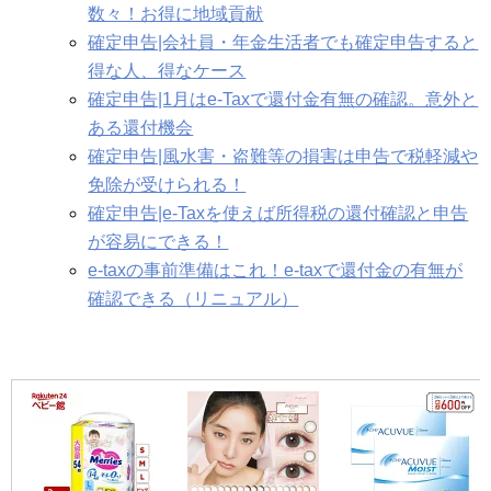
数々！お得に地域貢献
確定申告|会社員・年金生活者でも確定申告すると
得な人、得なケース
確定申告|1月はe-Taxで還付金有無の確認。意外と
ある還付機会
確定申告|風水害・盗難等の損害は申告で税軽減や
免除が受けられる！
確定申告|e-Taxを使えば所得税の還付確認と申告
が容易にできる！
e-taxの事前準備はこれ！e-taxで還付金の有無が
確認できる（リニュアル）