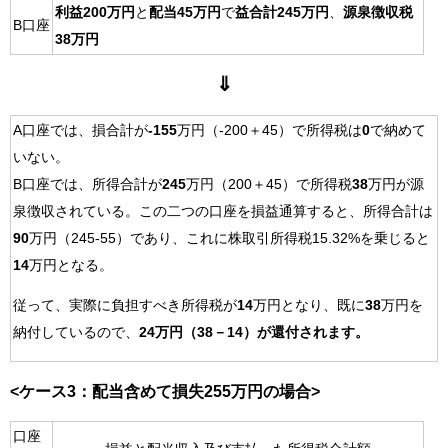
利益200万円
と
配当45万円
で
益合計245万円
、
源泉徴収税
B口座
38万円
⇓
A口座では、損合計が
-155
万円（-200＋45）で所得税は
0
で納めて
いない。
B口座では、所得合計が
245
万円（200＋45）で所得税
38
万円が源
泉徴収されている。この二つの口座を損益通算すると、所得合計は
90
万円（245-55）であり、これに株取引所得税15.32%を乗じると
14
万円となる。
従って、実際に負担すべき所得税が
14
万円となり、既に
38
万円を
納付しているので、
24万円（38－14）が還付されます。
<ケース3：配当含めて損失255万円の場合>
口座