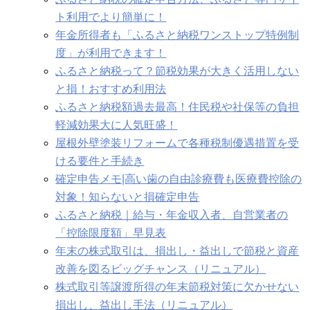
ト利用でより簡単に！
年金所得者も「ふるさと納税ワンストップ特例制
度」が利用できます！
ふるさと納税って？節税効果が大きく活用しない
と損！おすすめ利用法
ふるさと納税額過去最高！住民税や社保等の負担
軽減効果大に人気旺盛！
屋根外壁塗装リフォームで各種税制優遇措置を受
ける要件と手続き
確定申告メモ|高い歯の自由診療費も医療費控除の
対象！知らないと損
確定申告
ふるさと納税｜給与・年金収入者、自営業者の
「控除限度額」早見表
年末の株式取引は、損出し・益出しで節税と資産
改善を図るビッグチャンス（リニュアル）
株式取引等譲渡所得の年末節税対策に欠かせない
損出し、益出し手法（リニュアル）