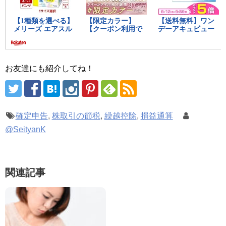
お友達にも紹介してね！
確定申告
,
株取引の節税
,
繰越控除
,
損益通算
@SeityanK
関連記事