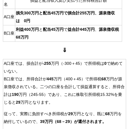
損益と配当収入及び支払った所得税合計額
名
損失300万円と配当45万円で損合計255万円、源泉徴収
A口座
は 0円
利益400万円
と
配当45万円
で
益合計445万円
、
源泉徴収税
B口座
68万円
⇓
A口座では、損合計が
-255
万円（-300＋45）で所得税は
0
で納めて
いない。
B口座では、所得合計が
445
万円（400＋45）で所得税
68
万円が源
泉徴収されている。二つの口座を合計して損益通算すると、所得合
計は
190
万円（245-55）であり、これに株取引所得税15.32%を乗
じると
29
万円となります。
従って、実際に負担すべき所得税が
29
万円となり、既に
68
万円を
納付しているので、
39万円（68－29）が還付されます。