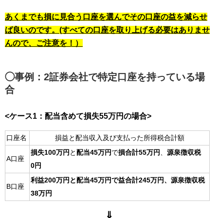
あくまでも損に見合う口座を選んでその口座の益を減らせ
ば良いのです。(すべての口座を
取り上げる必要はありませ
んので、ご注意を！）
◯事例：2証券会社で特定口座を持っている場
合
<ケース1：配当含めて損失55万円の場合>
口座名
損益と配当収入及び支払った所得税合計額
損失100万円
と
配当45万円
で
損合計55万円
、
源泉徴収税
A口座
0円
利益200万円と配当45万円で益合計245万円、源泉徴収税
B口座
38万円
⇓