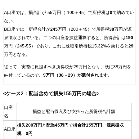
A口座では、損合計が-55万円（-100＋45）で所得税は
0
で納めてい
ない。
B口座では、所得合計が
245
万円（200＋45）で所得税
38
万円が源
泉徴収されている。二つの口座を損益通算すると、所得合計は
190
万円（245-55）であり、これに株取引所得税15.32%を乗じると
29
万円となる。
従って、実際に負担すべき所得税が29万円となり、既に38万円を
納付しているので、
9万円（38－29）が還付されます。
<ケース2：配当含めて損失155万円の場合>
口座
損益と配当収入及び支払った所得税合計額
名
損失200万円
と
配当45万円
で
損合計155万円
、
源泉徴収
A口座
税 0円