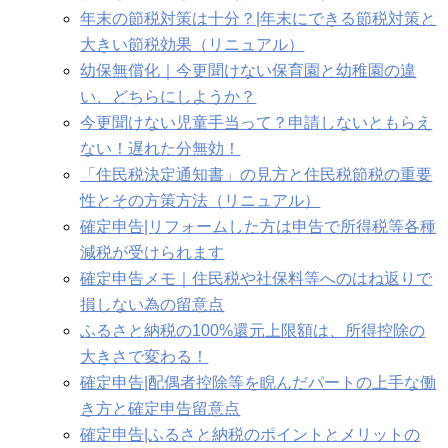
年末の節税対策は十分？|年末にできる節税対策と
大きい節税効果（リニュアル）
幼保無償化｜今更聞けない保育園と幼稚園の違
い、どちらにしようか？
今更聞けない児童手当って？申請しないともらえ
ない！遅れた分無効！
「住民税決定通知書」の見方と住民税節税の重要
性とその方策方法（リニュアル）
確定申告|リフォームした方は申告で所得税等各種
減税が受けられます
確定申告メモ｜住民税や社保料等へのはね返りで
損しない為の留意点
ふるさと納税の100%還元上限額は、所得控除の
大きさで変わる！
確定申告|配偶者控除等を睨んだパートの上手な働
き方と確定申告留意点
確定申告|ふるさと納税のポイントとメリットの