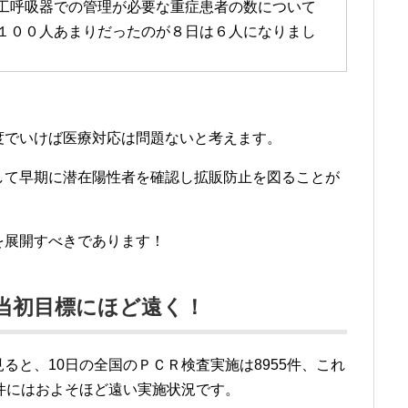
工呼吸器での管理が必要な重症患者の数について
１００人あまりだったのが８日は６人になりまし
度でいけば医療対応は問題ないと考えます。
して早期に潜在陽性者を確認し拡販防止を図ることが
を展開すべきであります！
だ当初目標にほど遠く！
ると、10日の全国のＰＣＲ検査実施は8955件、これ
件にはおよそほど遠い実施状況です。