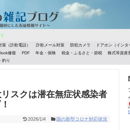
ます
対策（詐欺電話）
詐欺メール対策
防犯カメラ
ドアホン（インタ
tlook修復
PDF
年金・保険
税金・ふるさと・節税
株式等資産
・釣り
大リスクは潜在無症状感染者
げ！
2026/1/4
国の新型コロナ対応状況