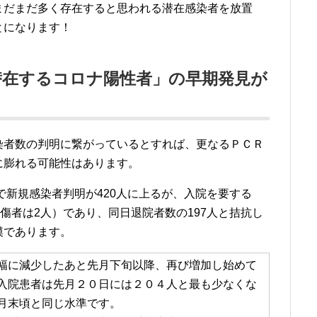
まだまだ多く存在すると思われる潜在感染者を放置
とになります！
潜在するコロナ陽性者」の早期発見が
染者数の判明に繋がっているとすれば、更なるＰＣＲ
に膨れる可能性はあります。
で新規感染者判明が420人に上るが、入院を要する
傷者は2人）であり、同日退院者数の197人と拮抗し
模であります。
幅に減少したあと先月下旬以降、再び増加し始めて
入院患者は先月２０日には２０４人と最も少なくな
月末頃と同じ水準です。