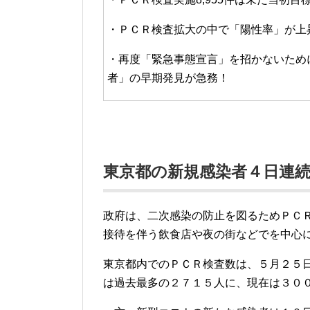
・ＰＣＲ検査拡大の中で「陽性率」が上
・再度「緊急事態宣言」を招かないため
者」の早期発見が急務！
東京都の新規感染者４日連
政府は、二次感染の防止を図るためＰＣ
接待を伴う飲食店や夜の街などでを中心
東京都内でのＰＣＲ検査数は、５月２５
は過去最多の２７１５人に、現在は３０