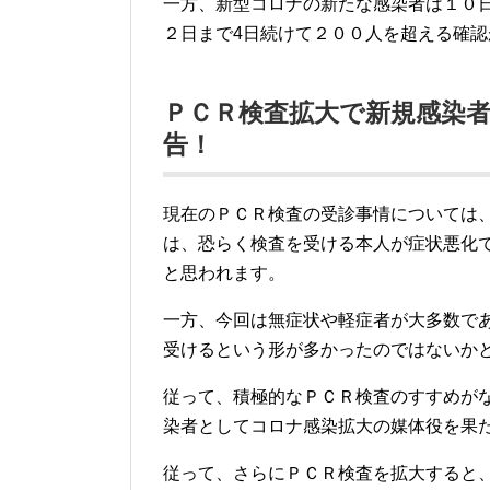
一方、新型コロナの新たな感染者は１０
２日まで4日続けて２００人を超える確
ＰＣＲ検査拡大で新規感染
告！
現在のＰＣＲ検査の受診事情については
は、恐らく検査を受ける本人が症状悪化
と思われます。
一方、今回は無症状や軽症者が大多数で
受けるという形が多かったのではないか
従って、積極的なＰＣＲ検査のすすめが
染者としてコロナ感染拡大の媒体役を果
従って、さらにＰＣＲ検査を拡大すると