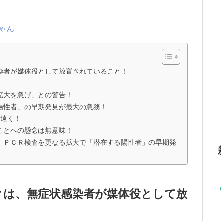
ゃん
染者が媒体役として放置されていること！
！
拡大を急げ」との警告！
陽性者」の早期発見が最大の急務！
ど遠く！
ことへの懸念は無意味！
、ＰＣＲ検査を更なる拡大で「潜在する陽性者」の早期発
クは、無症状感染者が媒体役として放