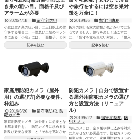
き巣の狙い目。面格子及び
や旅行をするには空き巣対
アラームが必要
策を万全に！
2020/4/18
留守宅防犯
2019/8/6
留守宅防犯
小窓は空き巣の狙い目。二三日以上の留
折角の旅行も家の防犯が気がかりでは安
守をする場合は、一階及び二階のベラン
心できません。旅行を楽しく過ごすに
ダにある「小窓」には、「面格子」と何
は、「留守を覚られない対策」、「侵入
らかの警報アラーム設置が空き巣対策に
する気にさせない対策」、「侵入を手間
記事を読む
記事を読む
必要
取らせる対策」の視点に立って留守中の
空き巣対策を万全にすることが必要で
す。
家庭用防犯カメラ（屋外
防犯カメラ｜自分で設置す
用）の選び方|必要な要件、
る屋外用防犯カメラの選び
枠組み
方と設置方法（リニュア
ル）
2019/6/26
留守宅防犯
,
防
犯カメラ
2019/6/22
留守宅防犯
,
防
犯カメラ
家庭用防犯カメラ（屋外用）に必要とな
る基本要件を、「防犯カメラに求める役
防犯カメラは、空き巣や押し込み等対策
割及び必要な要素」と「それを充足させ
に欠かせない必需品です。防犯カメラの
るための選定要件」として整理。あと
種類が多いですが、家庭用防犯カメラの
記事を読む