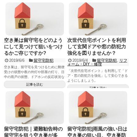
は、これらの基本要件を満たし、価格と
最大使命は「抑止力」にあるので、高性
記事を読む
アフターケアなどを吟味して選定すれば
能というより死角なき配置が重要。防犯
探す労力は軽減できます。
カメラの選び方をご紹介しますのでご自
分で設置に挑戦されては？
空き巣は留守宅をどのよう
次世代住宅ポイントを利用
にして見つけて狙いをつけ
して玄関ドアや窓の防犯力
るかご存じですか?
強化を図りませんか？
2019/6/6
留守宅防犯
2019/6/4
留守宅防犯
,
リフ
ォーム・DIY・修理
空き巣は、留守宅を見つけるために郵便
「次世代住宅ポイント」を利用して「ド
受けの状態や夜の外灯や部屋の灯り、日
ア・窓の防犯力を強化」して安心できる
中の雨戸の状態、ドアホンの反応状況な
ようにしましょう。
どを入念に下見をして留守を確認してい
記事を読む
ます。従って、空き巣に狙われないため
記事を読む
には、留守を覚られない工夫、対策が重
要となります。
留守宅防犯｜避難勧告時の
留守宅防犯|雨風の強い日は
留守宅を狙う空き巣が多
空き巣の狙い目、空き巣防