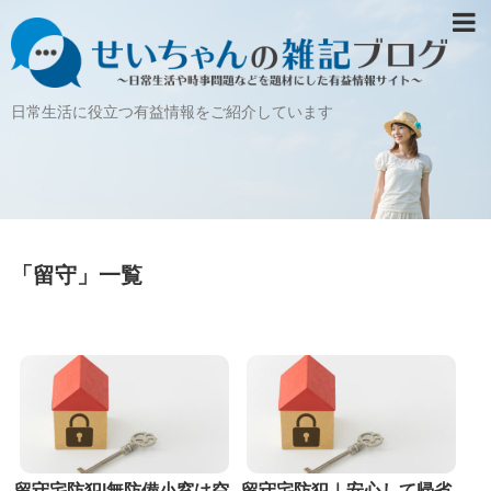
日常生活に役立つ有益情報をご紹介しています
「
留守
」
一覧
留守宅防犯|無防備小窓は空
留守宅防犯｜安心して帰省