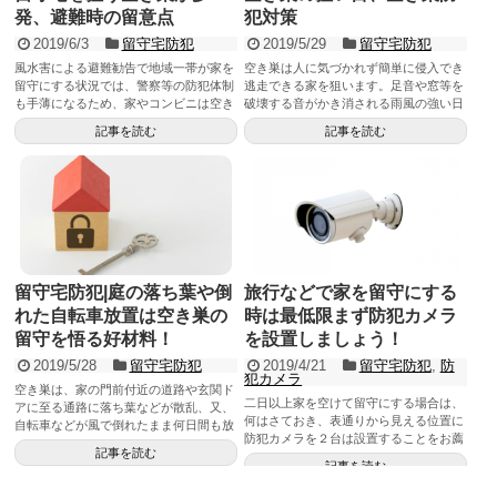
発、避難時の留意点
犯対策
2019/6/3
留守宅防犯
2019/5/29
留守宅防犯
風水害による避難勧告で地域一帯が家を
空き巣は人に気づかれず簡単に侵入でき
留守にする状況では、警察等の防犯体制
逃走できる家を狙います。足音や窓等を
も手薄になるため、家やコンビニは空き
破壊する音がかき消される雨風の強い日
巣の狙い目になります。従って、平時の
は空き巣の活動が活発になります。特に
記事を読む
記事を読む
留守対策以上に「侵入する気にさせな
台風や梅雨時の雨風の強い日の留守時に
い」「侵入を困難にさせる」「被害を極
は十分な空き巣対策が必要となります。
力小さくする」等の工夫が必要。
留守宅防犯|庭の落ち葉や倒
旅行などで家を留守にする
れた自転車放置は空き巣の
時は最低限まず防犯カメラ
留守を悟る好材料！
を設置しましょう！
2019/5/28
留守宅防犯
2019/4/21
留守宅防犯
,
防
犯カメラ
空き巣は、家の門前付近の道路や玄関ド
二日以上家を空けて留守にする場合は、
アに至る通路に落ち葉などが散乱、又、
何はさておき、表通りから見える位置に
自転車などが風で倒れたまま何日間も放
防犯カメラを２台は設置することをお薦
置されていると留守を悟るキッカケにな
記事を読む
めします。他の防犯対策が不十分でも防
ります。長期に家を留守にする時は落ち
記事を読む
犯カメラがカバーしてくれる可能性は大
葉や自転車の転倒などが生じない対策し
です。防犯カメラは、スマホ対応できる
ましょう。