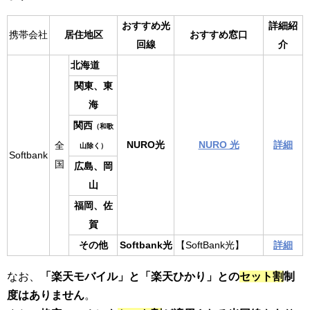
おすすめ光
詳細紹
携帯会社
居住地区
おすすめ窓口
回線
介
北海道
関東、東
海
関西
（和歌
詳細
NURO光
NURO 光
全
山除く）
Softbank
国
広島、岡
山
福岡、佐
賀
Softbank光
その他
【SoftBank光】
詳細
なお、
「楽天モバイル」と「楽天ひかり」との
セット割
制
度はありません
。