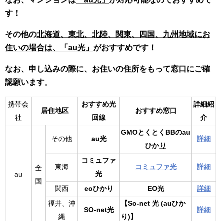
す！
その他の
北海道、東北、北陸、関東、四国、九州地域にお
住いの場合は、「au光」
がおすすめです！
なお、申し込みの際に、お住いの住所をもって窓口にご確
認願います
。
携帯会
おすすめ光
詳細紹
居住地区
おすすめ窓口
社
回線
介
GMOとくとくBBのau
その他
au光
詳細
ひか
り
コミュファ
東海
コミュファ光
詳細
全
光
au
国
関西
eoひかり
EO光
詳細
福井、沖
【So-net 光 (auひか
SO-net光
詳細
縄
り)】