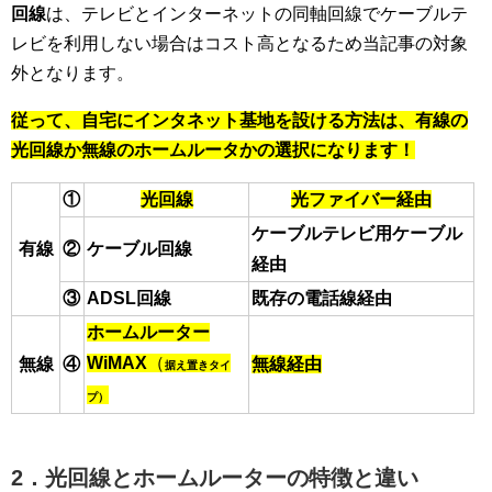
回線
は、テレビとインターネットの同軸回線でケーブルテ
レビを利用しない場合はコスト高となるため当記事の対象
外となります。
従って、
自宅にインタネット基地を設ける方法は、
有線の
光回線か無線のホームルータかの選択に
なります！
①
光回線
光ファイバー経由
ケーブルテレビ用ケーブル
有線
②
ケーブル回線
経由
③
ADSL回線
既存の電話線経由
ホームルーター
WiMAX
（
無線
④
無線経由
据え置きタイ
プ）
2．光回線とホームルーターの特徴と違い