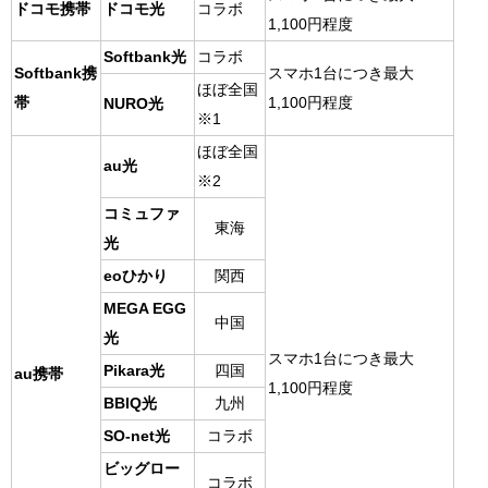
ドコモ携帯
ドコモ光
コラボ
1,100円程度
Softbank光
コラボ
Softbank携
スマホ1台につき最大
ほぼ全国
帯
1,100円程度
NURO光
※1
ほぼ全国
au光
※2
コミュファ
東海
光
eoひかり
関西
MEGA EGG
中国
光
スマホ1台につき最大
Pikara光
四国
au携帯
1,100円程度
BBIQ光
九州
SO-net光
コラボ
ビッグロー
コラボ