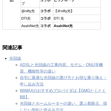
コラボ
ビッグローブ
au
ブ
@nifty光
コラボ
【＠nifty光】
DTI光
コラボ
DTI 光
AsahiNet光
コラボ
AsahiNet光
関連記事
光回線
ADSLと光回線の工事内容、モデム・ONU等機
器、機能性等の違い
自宅に最適な光回線の選び方とお得な乗り換え・
申し込み方法
WiMAXのおすすめプロバイダは【GMOとくとく
BB】
光回線とホームルーターの違い、選ぶ着眼点、損
しない契約と申込み方法