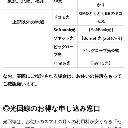
東北、北陸、福井、
au光
かり
GMOとくとくBBのドコ
ドコモ光
モ光
上記以外の地域
Softbank光
【SoftBank光】
ソネット光
【So-net 光 (auひかり)
ビッグロー
ビッグローブ光公式
ブ光
@nifty光
【＠nifty光】
なお、実際にご検討される場合は、お住いの住所をもって
ご確認願います。
◎光回線のお得な申し込み窓口
光回線は、お使いのスマホの月々の利用料が安くなる「セ