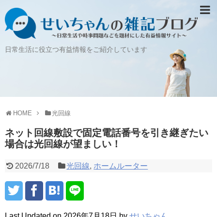
日常生活に役立つ有益情報をご紹介しています
HOME
光回線
ネット回線敷設で固定電話番号を引き継ぎたい
場合は光回線が望ましい！
2026/7/18
光回線
,
ホームルーター
Last Updated on 2026年7月18日 by
せいちゃん