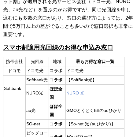
ット割」が適用される光サービス会社（ドコモ光、NURO
光、au光など）を選ぶのがお得ですが、同じ光回線を申し
込むにも多数の窓口があり、窓口の選び方によっては、2年
間で5万円以上の差がでることも多いので窓口選択も非常に
重要です。
スマホ割適用光回線のお得な申込み窓口
携帯会社
光回線
地域
最もお得な窓口一覧
ドコモ
ドコモ光
コラボ
ドコモ光
Softbank光
コラボ
【SoftBank光】
Softbank
ほぼ全
NURO光
NURO 光
国
ほぼ全
au光
GMOとくとくBBのauひかり
国
SO-net
コラボ
【So-net 光 (auひかり)】
ビッグロー