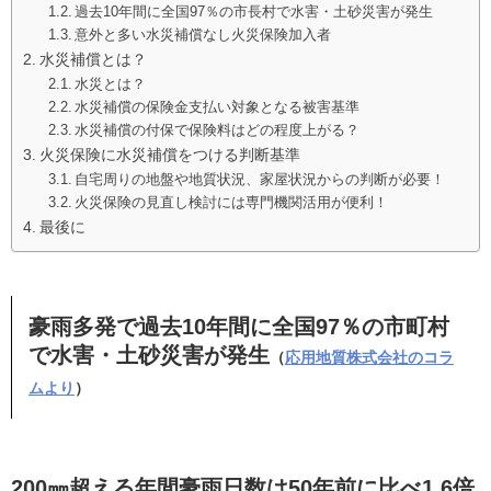
過去10年間に全国97％の市長村で水害・土砂災害が発生
意外と多い水災補償なし火災保険加入者
水災補償とは？
水災とは？
水災補償の保険金支払い対象となる被害基準
水災補償の付保で保険料はどの程度上がる？
火災保険に水災補償をつける判断基準
自宅周りの地盤や地質状況、家屋状況からの判断が必要！
火災保険の見直し検討には専門機関活用が便利！
最後に
豪雨多発で過去10年間に全国97％の市町村
で水害・土砂災害が発生
（
応用地質株式会社のコラ
ムより
）
200㎜超える年間豪雨日数は50年前に比べ1.6倍