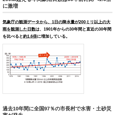
に激増
気象庁の観測データから、1日の降水量が200ミリ以上の大
雨を観測した日数
は、1901年からの30年間と直近の30年間
を比べると
約1.6倍
に増加している。
過去10年間に全国97％の市長村で水害・土砂災