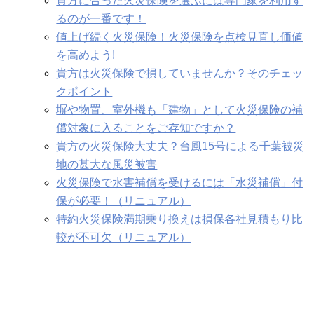
貴方に合った火災保険を選ぶには専門家を利用す
るのが一番です！
値上げ続く火災保険！火災保険を点検見直し価値
を高めよう!
貴方は火災保険で損していませんか？そのチェッ
クポイント
塀や物置、室外機も「建物」として火災保険の補
償対象に入ることをご存知ですか？
貴方の火災保険大丈夫？台風15号による千葉被災
地の甚大な風災被害
火災保険で水害補償を受けるには「水災補償」付
保が必要！（リニュアル）
特約火災保険満期乗り換えは損保各社見積もり比
較が不可欠（リニュアル）