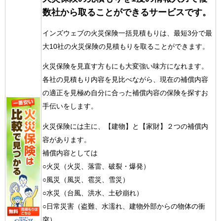
数社から取ることができるサービスです。
インズウェブの火災保険一括見積もりは、最短3分で最
大10社の火災保険の見積もりを取ることができます。
火災保険を見直す方もにも大変強い味方になれます。
各社の見積もり内容を見比べながら、現在の補償内容
の適正を見極め自分に合った補償内容の保険を探すお
手伝いをします。
火災保険には主に、【建物】と【家財】２つの補償内
容があります。
補償内容としては
○火災（火災、落雷、破裂・爆発）
○風災（風災、雹災、雪災）
○水災（台風、洪水、土砂崩れ）
○日常災害（盗難、水濡れ、建物外部からの物体の衝
突）