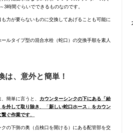
～3時間ぐらいでできるものなのです。
口も力が要らないものに交換してあげることも可能に
ホールタイプ型の混合水栓（蛇口）の交換手順を素人
換は、意外と簡単！
は、簡単に言うと、
カウンターシンクの下にある「給
」
を外して取り除き
、「
新しい蛇口ホース
」
をカウン
に繋ぐ作業です
。
ンクの下側の奥（点検口を開ける）にある配管部を交