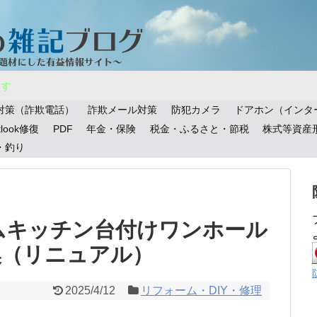
ます
対策（詐欺電話）
詐欺メール対策
防犯カメラ
ドアホン（インタ
tlook修復
PDF
年金・保険
税金・ふるさと・節税
株式等資産
・釣り
ムキッチン台付けワンホール
換（リニュアル）
2025/4/12
リフォーム・DIY・修理