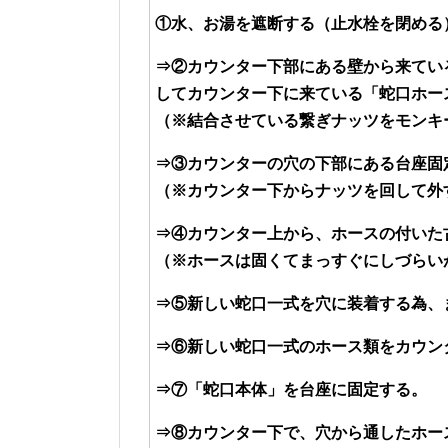
①水、お湯を遮断する（止水栓を閉める
⇒②カウンター下部にある壁から来てい
してカウンター下に来ている「蛇口ホー
（※結合させている繋ぎナッツをモンキ
⇒③カウンターの穴の下部にある台座固
（※カウンター下からナッツを回して外
⇒④カウンター上から、ホースの付いた
（※ホースは固くてまっすぐにしづらい
⇒⑤新しい蛇口一式を穴に装着する為、
⇒⑥新しい蛇口一式のホース類をカウン
⇒⑦「蛇口本体」を台座に固定する。
⇒⑧カウンター下で、穴から通したホー