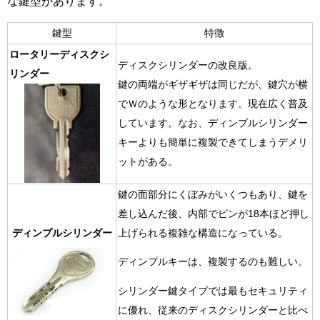
な鍵型があります。
鍵型
特徴
ロータリーディスクシ
ディスクシリンダーの改良版。
リンダー
鍵の両端がギザギザは同じだが、鍵穴が横
でＷのような形となります。
現在広く普及
しています。
なお、ディンプルシリンダー
キーよりも簡単に複製できてしまうデメリ
ットがある。
鍵の面部分にくぼみがいくつもあり、鍵を
差し込んだ後、内部でピンが18本ほど押し
ディンプルシリンダー
上げられる複雑な構造になっている。
ディンプルキーは、
複製するのも難しい。
シリンダー鍵タイプでは
最もセキュリティ
に優れ、
従来のディスクシリンダーと比べ