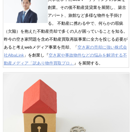
創業。
その後不動産賃貸業を展開し、築古
アパート、
旅館など多様な物件を手掛け
る。 不動産に携わる中で、何らかの瑕疵
（欠陥）
を抱えた不動産売却で多くの人が困っていることを知る。
昨今の空き家問題を含め不動産買取再販事業に全力を投じる必要が
あると考えwebメディア事業を売却、「
空き家の売却に強い株式会
社AlbaLink
」を創業し『
空き家や事故物件などの悩みを解消する不
動産メディア「
訳あり物件買取プロ」
』を展開する。