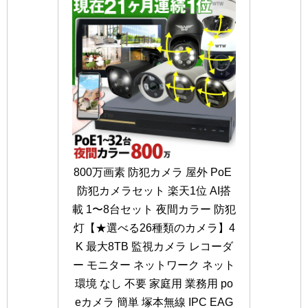
800万画素 防犯カメラ 屋外 PoE 
防犯カメラセット 楽天1位 AI搭
載 1〜8台セット 夜間カラー 防犯
灯【★選べる26種類のカメラ】4
K 最大8TB 監視カメラ レコーダ
ー モニター ネットワーク ネット
環境 なし 不要 家庭用 業務用 po
eカメラ 簡単 塚本無線 IPC EAG