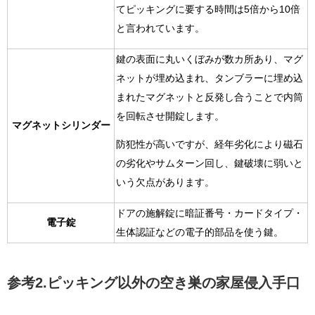
てピッキングに要する時間は5倍から10倍
と言われています。
鍵の表面に丸いくぼみが数カ所あり、
マグ
ネットが埋め込まれ、タンブラーに埋め込
まれたマグネットと反発し合うことで内筒
を回転させ
開錠します。
マグネットシリンダー
防犯性が高いですが、経年劣化により磁石
の劣化や
サムターン回し、鍵破壊に弱い
と
いう欠点があります。
ドアの施解錠に暗証番号・カードタイプ・
電子錠
生体認証などの電子的部品を使う鍵。
参考2.ピッキング以外の空き巣の家屋侵入手口