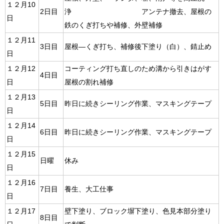
１２月10
2日目
浄 アンテナ撤去、屋根の
日
鉄のくぎ打ちや補修、外壁補修
１２月11
3日目
屋根―くぎ打ち、補修後下塗り（白）、錆止め
日
１２月12
コーティング打ち直しのため溝から引きはがす
4日目
日
屋根の割れ補修
１２月13
5日目
昨日に続きシーリング作業、マスキングテープ
日
１２月14
6日目
昨日に続きシーリング作業、マスキングテープ
日
１２月15
日曜
休み
日
１２月16
7日目
養生、大工仕事
日
１２月17
壁下塗り、ブロック塀下塗り、色見本部分塗り
8日目