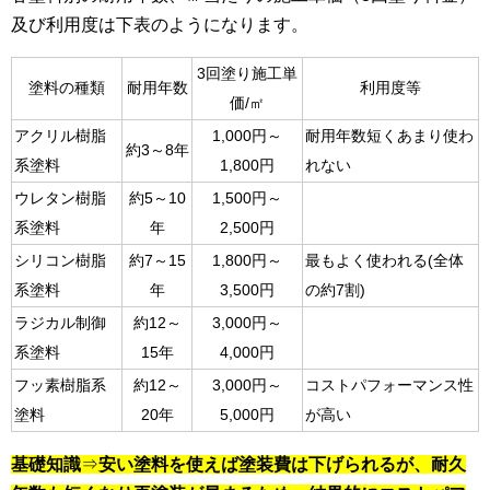
及び利用度は下表のようになります。
3回塗り施工単
塗料の種類
耐用年数
利用度等
価/㎡
アクリル樹脂
1,000円～
耐用年数短くあまり使わ
約3～8年
系塗料
1,800円
れない
ウレタン樹脂
約5～10
1,500円～
系塗料
年
2,500円
シリコン樹脂
約7～15
1,800円～
最もよく使われる(全体
系塗料
年
3,500円
の約7割)
ラジカル制御
約12～
3,000円～
系塗料
15年
4,000円
フッ素樹脂系
約12～
3,000円～
コストパフォーマンス性
塗料
20年
5,000円
が高い
基礎知識
⇒
安い塗料を使えば塗装費は下げられるが、耐久