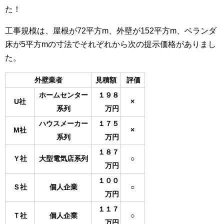
た！
工事規模は、屋根が72平方m、外壁が152平方m、ベランダ
床が5平方mの寸法でそれぞれから次の提示価格がありまし
た。
外壁業者
見積額
評価
ホームセンター
１９８
U社
×
系列
万円
ハウスメーカー
１７５
M社
×
系列
万円
１８７
Ｙ社
大型電気店系列
○
万円
１００
Ｓ社
個人企業
○
万円
１１７
Ｔ社
個人企業
○
万円