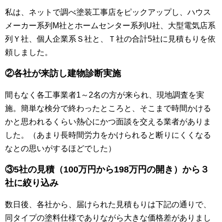
私は、ネットで調べ塗装工事店をピックアップし、ハウス
メーカー系列M社とホームセンター系列U社、大型電気店系
列Ｙ社、個人企業系Ｓ社と、Ｔ社の合計5社に見積もりを依
頼しました。
②各社が来訪し建物診断実施
間もなく各工事業者1～2名の方が来られ、現地調査を実
施。簡単な検分で終わったところと、そこまで時間かける
かと思われるくらい熱心にかつ面談を交える業者がありま
した。（あまり長時間労力をかけられると断りにくくなる
なとの思いがするほどでした）
③5社の見積（
100万円から198万円の開き）
から３
社に絞り込み
数日後、各社から、届けられた見積もりは下記の通りで、
同タイプの塗料仕様でありながら大きな価格差がありまし