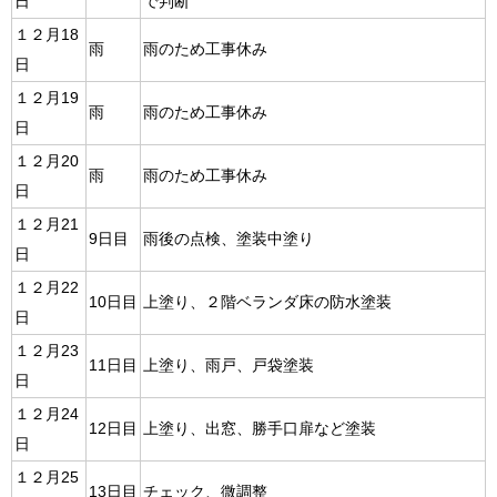
日
で判断
１２月18
雨
雨のため工事休み
日
１２月19
雨
雨のため工事休み
日
１２月20
雨
雨のため工事休み
日
１２月21
9日目
雨後の点検、塗装中塗り
日
１２月22
10日目
上塗り、２階ベランダ床の防水塗装
日
１２月23
11日目
上塗り、雨戸、戸袋塗装
日
１２月24
12日目
上塗り、出窓、勝手口扉など塗装
日
１２月25
13日目
チェック、微調整