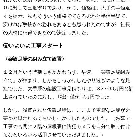
りに対して三度塗りであり、かつ、価格は、大手の半値近
くを提示、私もそういう価格でできるのかと半信半疑で、
安ければ手抜きの恐れもあるとも思われたのですが、社長
の人柄に納得できたので決定しました。
⑥
いよいよ工事スタート
〈架設足場の組み立て設置〉
１２月という時期にもかかわらず、早速、「架設足場組み
立て」が始まり、しかもしっかりしたやり過ぎのような足
組でした。大手系の架設工事見積もりは、３2～33万円と計
上されていたのに対し、T社は僅か12万円でした。
しかし、設置された仮設足場は、ここまで重層な足場が必
要かと思われるくらいしっかりしたものでした。（お蔭で
工事の合間に２階の屋根裏に防犯カメラを自分で取り付け
るなどいろいろ活用させていただきました。）