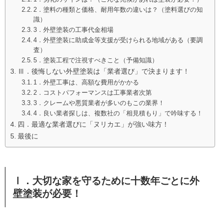
2．塗料の種類と価格、耐用年数の違いは？（塗料選びの知
識）
3．外壁塗装の工事代金相場
4．外壁塗装に助成金等支援が受けられる地域がある（要調
査）
5．塗装工程で注視すべきこと（予備知識）
Ⅲ．後悔しない外壁塗装は「業者選び」で決まります！
1．外壁工事は、高額な費用がかかる
2．コストパフォーマンスは工事業者次第
3．クレームや悪質業者が多いのもこの業界！
4．良い業者探しは、複数社の「相見積もり」で吟味する！
四．最適な業者選びに「ヌリカエ」が強い味方！
最後に
Ⅰ．大切な家を守るために十数年ごとに
外
壁塗装
が必要！