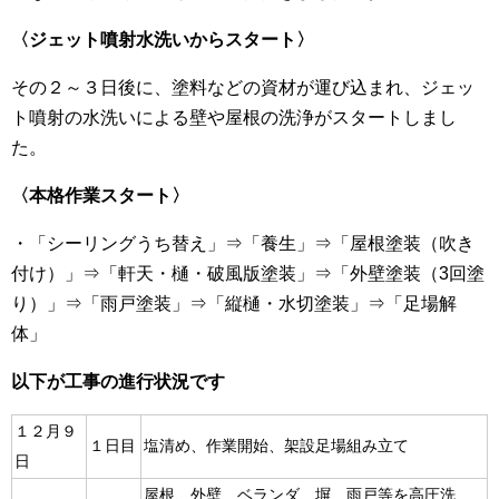
〈
ジェット噴射水洗いからスタート
〉
その２～３日後に、塗料などの資材が運び込まれ、ジェッ
ト噴射の水洗いによる壁や屋根の洗浄がスタートしまし
た。
〈
本格作業スタート
〉
・「シーリングうち替え」⇒「養生」⇒「屋根塗装（吹き
付け）」⇒「軒天・樋・破風版塗装」⇒「外壁塗装（3回塗
り）」⇒「雨戸塗装」⇒「縦樋・水切塗装」⇒「足場解
体」
以下が工事の進行状況です
１２月９
１日目
塩清め、作業開始、架設足場組み立て
日
屋根、外壁、ベランダ、塀、雨戸等を高圧洗