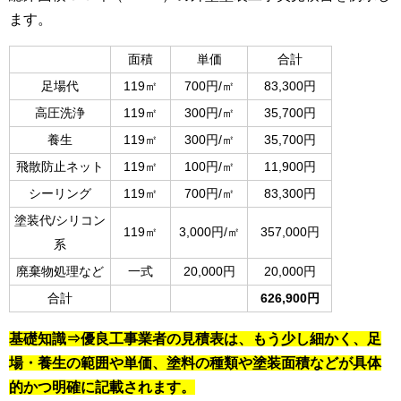
ます。
面積
単価
合計
足場代
119㎡
700円/㎡
83,300円
高圧洗浄
119㎡
300円/㎡
35,700円
養生
119㎡
300円/㎡
35,700円
飛散防止ネット
119㎡
100円/㎡
11,900円
シーリング
119㎡
700円/㎡
83,300円
塗装代/シリコン
119㎡
3,000円/㎡
357,000円
系
廃棄物処理など
一式
20,000円
20,000円
合計
626,900円
基礎知識⇒優良工事業者の見積表は、もう少し細かく、足
場・養生の範囲や単価、塗料の種類や塗装面積などが具体
的かつ明確に記載されます。