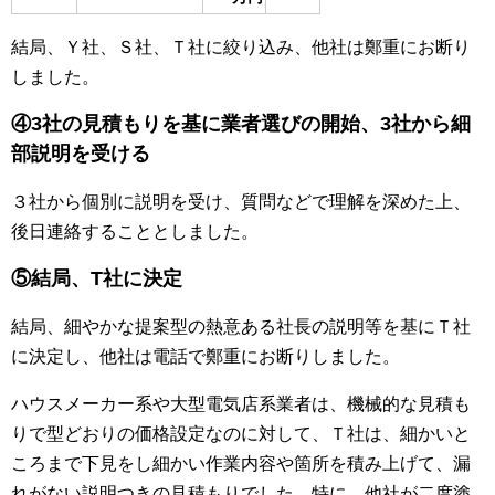
結局、Ｙ社、Ｓ社、Ｔ社に絞り込み、他社は鄭重にお断り
しました。
④3
社の見積もりを基に
業者選びの開始、
3社から細
部説明を受ける
３社から個別に説明を受け、質問などで理解を深めた上、
後日連絡することとしました。
⑤結局、T社に決定
結局、細やかな提案型の熱意ある社長の説明等を基にＴ社
に決定し、他社は電話で鄭重にお断りしました。
ハウスメーカー系や大型電気店系業者は、機械的な見積も
りで型どおりの価格設定なのに対して、Ｔ社は、細かいと
ころまで下見をし細かい作業内容や箇所を積み上げて、漏
れがない説明つきの見積もりでした。特に、他社が二度塗