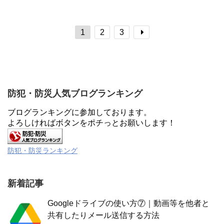
記事を読む
記事を読む
ードマップ上）、安全住居環境でない限
何もなければ掛け捨てとなる火災保険
り水災補償を付保されることをおすすめ
は、コストパフォーマンスを高めるべく
します。
見直すことが重要となっています。
1
2
3
防犯・防災人気ブログランキング
ブログランキングに参加しております。
よろしければボタンをポチっとお願いします！
防犯・防災ランキング
新着記事
Googleドライブの使い方⑦｜動画等を他者と
共有したりメール送信する方法