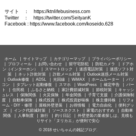
サイト ： https://ktnlifebusiness.com
Twitter ： https://twitter.com/SeityanK
Facebook : https://www.facebook.com/koseido.628
ホーム
サイトマップ
カテゴリーマップ
プライバシーポリシー
プロフィール
お問い合わせ
留守宅防犯
防犯カメラ
ドアホ
ン（インターホン）
スマートロック
迷惑電話対策
迷惑ソフト対
策
ネット詐欺対策
詐欺メール対策
Outlook迷惑メール対策
Outlook修復
ADSL
光回線
WiMAX
ホームルーター
パソ
コン
タブレット起動修復
スマホ
WordPress
確定申告
パー
ト
住民税
ふるさと納税
家計費節減対策
節税対策
キャッシ
ュレス
保険関係
火災保険
年金関係
子育て支援
介護保険制
度
自動車保険
株式投資
株式投資妙味株
株主優待株
リフォ
ーム・DIY・修理
屋根外壁塗装
お得情報
電力自由化
便利グッ
ズ
インク代節減対策
ソースネクスト
家電のおすすめ
自動車
関係
人事制度
旅行
釣り日記
外壁塗装の業者探しは、見積も
りサイト「ヌリカエ」が便利で安心
© 2018
せいちゃんの雑記ブログ
.