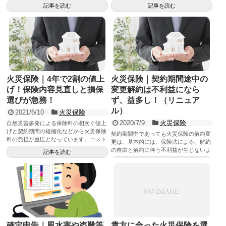
べる長所があり、通販型は、一般的に保
であるため自分にあった火災保険選びは
記事を読む
記事を読む
険料が安く、時間の制約なしに進められ
各社比較の上で決める必要があります。
る長所がある。どちらを選ぶかは、メリ
このため「火災保険一括見積りサイト」
ット比較で選べば良い！
の活用が便利となります。
火災保険｜4年で2割の値上
火災保険｜契約期間途中の
げ！保険内容見直しと損保
変更解約は不利益になら
選びが急務！
ず、益多し！（リニュア
ル）
2021/6/10
火災保険
2020/7/9
火災保険
自然災害多発による保険料の相次ぐ値上
げと契約期間の短縮化などから火災保険
契約期間中であっても火災保険の解約変
料の負担が重圧となっています。コスト
更は、基本的には、保険法による、解約
パーフォーマンスを高め負担軽減を図る
の自由と解約に伴う不利益が生じないよ
記事を読む
には、自分にあった火災保険内容の適正
う未経過分の保険料部分は返還されま
記事を読む
化や損保会社選択が重要となっていま
す。従って、火災保険の条件、支払い料
す。
金等が現状より良くなるのであれば、大
いに変更すべきです。
確定申告｜風水害や盗難等
貴方に合った火災保険を選