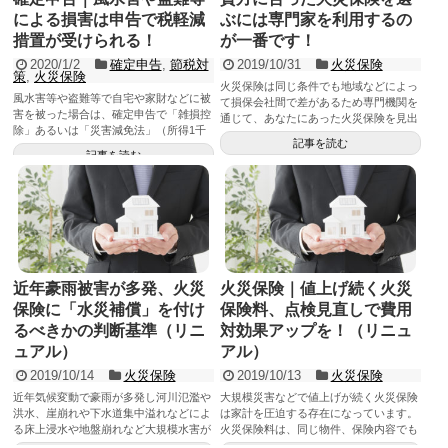
による損害は申告で税軽減
ぶには専門家を利用するの
措置が受けられる！
が一番です！
2020/1/2
確定申告
,
節税対
2019/10/31
火災保険
策
,
火災保険
火災保険は同じ条件でも地域などによっ
風水害等や盗難等で自宅や家財などに被
て損保会社間で差があるため専門機関を
害を被った場合は、確定申告で「雑損控
通じて、あなたにあった火災保険を見出
除」あるいは「災害減免法」（所得1千
し納得のいく火災保険会社を選びましょ
記事を読む
万円以下で損害が時価の5割以上の場
う。
記事を読む
合）によって所得税や住民税などで大き
な税軽減や免除が受けられます。
近年豪雨被害が多発、火災
火災保険｜値上げ続く火災
保険に「水災補償」を付け
保険料、点検見直しで費用
るべきかの判断基準（リニ
対効果アップを！（リニュ
ュアル）
アル）
2019/10/14
火災保険
2019/10/13
火災保険
近年気候変動で豪雨が多発し河川氾濫や
大規模災害などで値上げが続く火災保険
洪水、崖崩れや下水道集中溢れなどによ
は家計を圧迫する存在になっています。
る床上浸水や地盤崩れなど大規模水害が
火災保険料は、同じ物件、保険内容でも
多発しています。余程の安全地帯（ハザ
損保各社によって格差があります。また