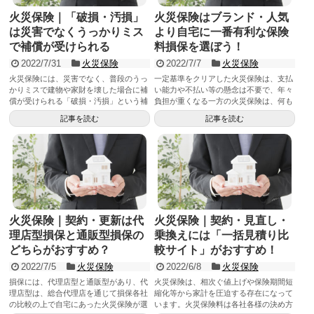
火災保険｜「破損・汚損」
火災保険はブランド・人気
は災害でなくうっかりミス
より自宅に一番有利な保険
で補償が受けられる
料損保を選ぼう！
2022/7/31
火災保険
2022/7/7
火災保険
火災保険には、災害でなく、普段のうっ
一定基準をクリアした火災保険は、支払
かりミスで建物や家財を壊した場合に補
い能力や不払い等の懸念は不要で、年々
償が受けられる「破損・汚損」という補
負担が重くなる一方の火災保険は、何も
償があります。お子さんがいたり、高価
なければ掛け捨てとなるだけに、ブラン
記事を読む
記事を読む
な家財等が多い場合は、安心に繋がる
ドや人気に拘らず、各社比較を通じて、
為、実際に利用者が多く、損保は、免責
自宅に最も有利な条件の損保を選ぶこと
金額の引き上げを予定しています。
が重要です。
火災保険｜契約・更新は代
火災保険｜契約・見直し・
理店型損保と通販型損保の
乗換えには「一括見積り比
どちらがおすすめ？
較サイト」がおすすめ！
2022/7/5
火災保険
2022/6/8
火災保険
損保には、代理店型と通販型があり、代
火災保険は、相次ぐ値上げや保険期間短
理店型は、総合代理店を通じて損保各社
縮化等から家計を圧迫する存在になって
の比較の上で自宅にあった火災保険が選
います。火災保険料は各社各様の決め方