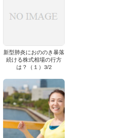
新型肺炎におののき暴落
続ける株式相場の行方
は？（１）3/2