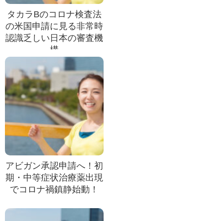
タカラBのコロナ検査法
の米国申請に見る非常時
認識乏しい日本の審査機
構
アビガン承認申請へ！初
期・中等症状治療薬出現
でコロナ禍鎮静始動！