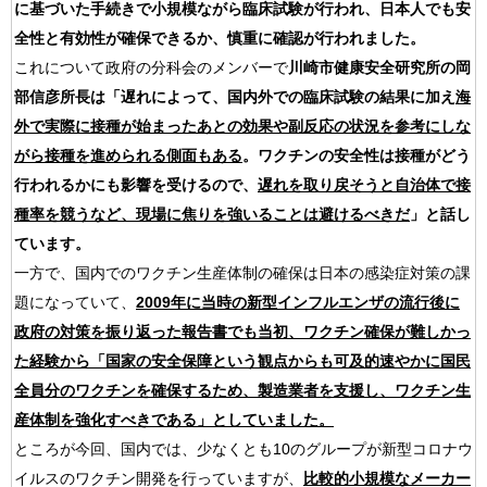
に基づいた手続きで小規模ながら臨床試験が行われ、日本人でも安
全性と有効性が確保できるか、慎重に確認が行われました。
これについて政府の分科会のメンバーで
川崎市健康安全研究所の岡
部信彦所長は「遅れによって、国内外での臨床試験の結果に加え
海
外で実際に接種が始まったあとの効果や副反応の状況を参考にしな
がら接種を進められる側面もある
。ワクチンの安全性は接種がどう
行われるかにも影響を受けるので、
遅れを取り戻そうと自治体で接
種率を競うなど、現場に焦りを強いることは避けるべきだ
」と話し
ています。
一方で、国内でのワクチン生産体制の確保は日本の感染症対策の課
題になっていて、
2009年に当時の新型インフルエンザの流行後に
政府の対策を振り返った報告書でも当初、ワクチン確保が難しかっ
た経験から「国家の安全保障という観点からも可及的速やかに国民
全員分のワクチンを確保するため、製造業者を支援し、ワクチン生
産体制を強化すべきである」としていました。
ところが今回、国内では、少なくとも10のグループが新型コロナウ
イルスのワクチン開発を行っていますが、
比較的小規模なメーカー