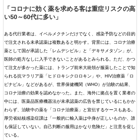
「コロナに効く薬を求める客は重症リスクの高
い50～60代に多い」
ある代行業者は、イベルメクチンだけでなく、感染予防などの目的
で注文される未承認薬は複数あると明かす。背景には、コロナ治療
薬として国が承認した「レムデシビル」と「デキサメタゾン」が、
医師の処方なしに入手できないことがあるとみられる。ただ、かつ
て注文が多かった薬には、トランプ前米大統領が服薬したことで知
られる抗マラリア薬「ヒドロキシクロロキン」や、HIV治療薬「ロ
ピナビル」などがあるが、世界保健機関（WHO）が治験の結果、
コロナ治療の効果を認めなかった。また、海外に拠点を置く業者の
中には、医薬品医療機器法が未承認薬の広告を禁じているにもかか
わらず、治験中の薬を「コロナ治療薬」と宣伝するケースもある。
厚労省結核感染症課は「一般的に輸入薬は中身が正しいものか、誰
も保証していない。自己判断の服用はかなり危険だ」と注意を促し
ている。