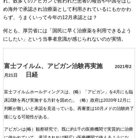
れ、数多くのアビガンで救われた患者の報告や中国をはじ
め海外で承認され治療薬として利用されているにもかかわ
らず、うまくいって今年の12月承認とは？
何とも、厚労省には「国民に早く治療薬を利用できるよう
にしたい」という当事者意識が感じられないのが実情。
富士フイルム、アビガン治験再実施
2021年2
日経
月21日
富士フイルムホールディングスは、(略）「アビガン」を4月にも臨
床試験を再び実施する方針を固めた。（略）政府は2020年12月に
判断が難しいと承認を見送っている。再審査は10月メドの治験終了
後になる可能性がある。
アビガンは(略）観察研究で、既に約1千の医療機関で実質的に治療
に使われていて、承認されれば幅広い医療機関で使えるようにな