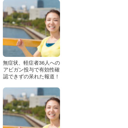
無症状、軽症者36人への
アビガン投与で有効性確
認できずの呆れた報道！