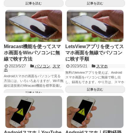
であり、無料版の場合は時間制限や制約
ートモード機能が必要で、多くの機種は
記事を読む
記事を読む
が多く、無料版に拘る場合は、無線によ
備わっていません。この為、適合しない
る方法がおすすめです。
機種では無線でのミラーリングをおすす
めします。
Miracast機能を使ってスマ
LetsViewアプリを使ってス
ホ画面をWinパソコンに無
マホ画面を無線でパソコン
線で映す方法
に映す手順
2023/5/27
パソコン
,
スマ
2023/5/21
スマホ
ホ
無料のletviewアプリを使えば、Android
Androidスマホの画面をパソコンで見る
スマホ画面をパソコンに無線で映し出
方法には、いろいろありますが、Wi-Fi無
し、録画もできます。やり方は、スマホ
線伝送技術のMiracast機能を標準装備し
とパソコン双方にletviewアプリをインス
記事を読む
たWindowsパソコンであればアプリ等を
トールし同じWi-Fiで接続すれば簡単にミ
記事を読む
使わずに簡単にスマホの「キャスト」か
ラーリング（投影）できます。
らミラーリングできます。
Androidスマホ｜YouTube
Androidスマホ｜行動経路