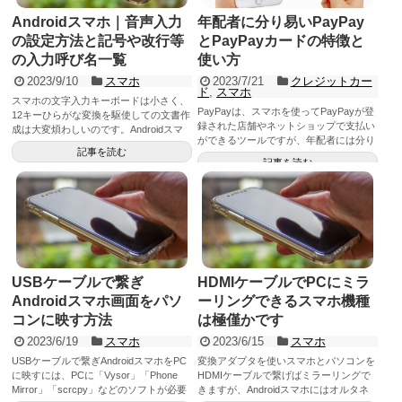
Androidスマホ｜音声入力
年配者に分り易いPayPay
の設定方法と記号や改行等
とPayPayカードの特徴と
の入力呼び名一覧
使い方
2023/9/10
スマホ
2023/7/21
クレジットカー
ド
,
スマホ
スマホの文字入力キーボードは小さく、
PayPayは、スマホを使ってPayPayが登
12キーひらがな変換を駆使しての文書作
録された店舗やネットショップで支払い
成は大変煩わしいのです。Androidスマ
ができるツールですが、年配者には分り
ホの音声入力設定は簡単であり、文書作
記事を読む
づらいのではないでしょうか？PayPay
成に必要な僅かな各種記号や改行、段落
記事を読む
とPayPayカードの違いや使い方、メリ
等の呼び方を覚えれば簡単に文書が作成
ットなどを理解し易いよう整理しまし
できるようになります。
た。
USBケーブルで繋ぎ
HDMIケーブルでPCにミラ
Androidスマホ画面をパソ
ーリングできるスマホ機種
コンに映す方法
は極僅かです
2023/6/19
スマホ
2023/6/15
スマホ
USBケーブルで繋ぎAndroidスマホをPC
変換アダプタを使いスマホとパソコンを
に映すには、PCに「Vysor」「Phone
HDMIケーブルで繋げばミラーリングで
Mirror」「scrcpy」などのソフトが必要
きますが、Androidスマホにはオルタネ