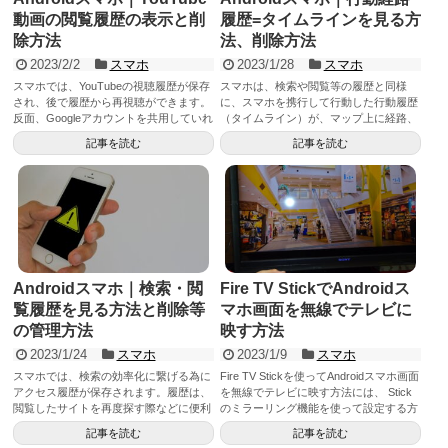
動画の閲覧履歴の表示と削
履歴=タイムラインを見る方
除方法
法、削除方法
2023/2/2
スマホ
2023/1/28
スマホ
スマホでは、YouTubeの視聴履歴が保存
スマホは、検索や閲覧等の履歴と同様
され、後で履歴から再視聴ができます。
に、スマホを携行して行動した行動履歴
反面、Googleアカウントを共用していれ
（タイムライン）が、マップ上に経路、
ば、他の人も履歴をみることができるの
訪問先、移動手段などと共に保存され、
記事を読む
記事を読む
で、履歴を見る方法、管理方法を知って
後で履歴を確認するのに役立ちます。ま
履歴を有効に利用できるようにしたいも
た、削除などができる為、見方や管理方
のです！
法を知れば便利です。
Androidスマホ｜検索・閲
Fire TV StickでAndroidス
覧履歴を見る方法と削除等
マホ画面を無線でテレビに
の管理方法
映す方法
2023/1/24
スマホ
2023/1/9
スマホ
スマホでは、検索の効率化に繋げる為に
Fire TV Stickを使ってAndroidスマホ画面
アクセス履歴が保存されます。履歴は、
を無線でテレビに映す方法には、 Stick
閲覧したサイトを再度探す際などに便利
のミラーリング機能を使って設定する方
ですが、他の人に見られる恐れもありま
法がありますが、スマホ機種によっては
記事を読む
記事を読む
す。履歴の見方、削除方法等を知ってい
できない場合多く複雑のため、キャスト