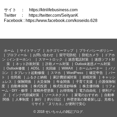
サイト ： https://ktnlifebusiness.com
Twitter ： https://twitter.com/SeityanK
Facebook : https://www.facebook.com/koseido.628
ホーム
サイトマップ
カテゴリーマップ
プライバシーポリシー
プロフィール
お問い合わせ
留守宅防犯
防犯カメラ
ドアホ
ン（インターホン）
スマートロック
迷惑電話対策
迷惑ソフト対
策
ネット詐欺対策
詐欺メール対策
Outlook迷惑メール対策
Outlook修復
ADSL
光回線
WiMAX
ホームルーター
パソ
コン
タブレット起動修復
スマホ
WordPress
確定申告
パー
ト
住民税
ふるさと納税
家計費節減対策
節税対策
キャッシ
ュレス
保険関係
火災保険
年金関係
子育て支援
介護保険制
度
自動車保険
株式投資
株式投資妙味株
株主優待株
リフォ
ーム・DIY・修理
屋根外壁塗装
お得情報
電力自由化
便利グッ
ズ
インク代節減対策
ソースネクスト
家電のおすすめ
自動車
関係
人事制度
旅行
釣り日記
外壁塗装の業者探しは、見積も
りサイト「ヌリカエ」が便利で安心
© 2018
せいちゃんの雑記ブログ
.