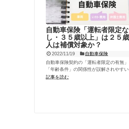
自動車保険「運転者限定な
し・３５歳以上」は２５
人は補償対象か？
2022/11/19
自動車保険
自動車保険契約の「運転者限定の有無」
「年齢条件」の関係性が誤解されやすい
転者限定は簡単なのですが、「運転者限
記事を読む
し」につけた「年齢条件」は、実は、家
限定した条件なのです。従って、別世帯
や他人は、年齢に関係なく補償対象にな
す。