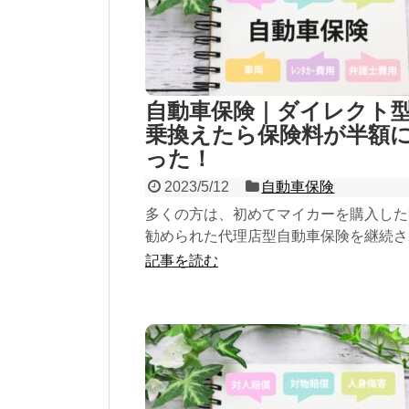
自動車保険｜ダイレクト
乗換えたら保険料が半額
った！
2023/5/12
自動車保険
多くの方は、初めてマイカーを購入した
勧められた代理店型自動車保険を継続さ
いますが、代理店の人件費や店舗経費が
記事を読む
のダイレクト型保険は、保険料が割安で
ビスも充実しているのでダイレクト保険
換えられることをオススメします。