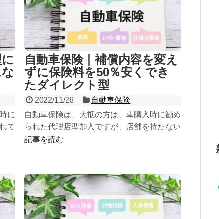
型に
自動車保険｜補償内容を変え
にな
ずに保険料を50％安くでき
たダイレクト型
2022/11/26
自動車保険
時に
自動車保険は、大抵の方は、車購入時に勧め
れて
られた代理店型加入ですが、店舗を持たない
不要
ダイレクト型は、一般的に保険料が割安で補
記事を読む
サー
償も充実しています。「見積りサイト」等で
に乗
損保各社を比較し、補償内容を変えずに保険
料が下げられないかを試みられることをおす
すめします。