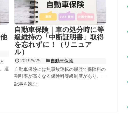
自動車保険｜車の処分時に等
歳他
級維持の「中断証明書」取得
を忘れずに！（リニュア
ル）
2019/5/25
自動車保険
と
。運
自動車保険には無事故運転の履歴で保険料の
定無
割引率が高くなる保険料等級制度があり、一
族に
時的に保険を解約しても「中断証明書」を取
記事を読む
の子
得しておけば、再度、保険を掛ける時に引き
りま
継げます。従って、保険を解約する時は証明
書を取得しておくことをおすすめします。