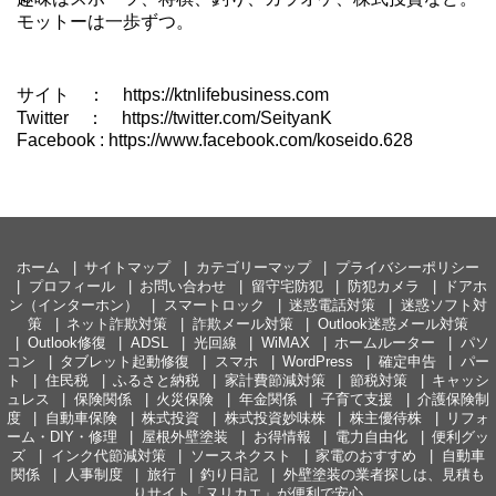
モットーは一歩ずつ。
サイト ： https://ktnlifebusiness.com
Twitter ： https://twitter.com/SeityanK
Facebook : https://www.facebook.com/koseido.628
ホーム
サイトマップ
カテゴリーマップ
プライバシーポリシー
プロフィール
お問い合わせ
留守宅防犯
防犯カメラ
ドアホ
ン（インターホン）
スマートロック
迷惑電話対策
迷惑ソフト対
策
ネット詐欺対策
詐欺メール対策
Outlook迷惑メール対策
Outlook修復
ADSL
光回線
WiMAX
ホームルーター
パソ
コン
タブレット起動修復
スマホ
WordPress
確定申告
パー
ト
住民税
ふるさと納税
家計費節減対策
節税対策
キャッシ
ュレス
保険関係
火災保険
年金関係
子育て支援
介護保険制
度
自動車保険
株式投資
株式投資妙味株
株主優待株
リフォ
ーム・DIY・修理
屋根外壁塗装
お得情報
電力自由化
便利グッ
ズ
インク代節減対策
ソースネクスト
家電のおすすめ
自動車
関係
人事制度
旅行
釣り日記
外壁塗装の業者探しは、見積も
りサイト「ヌリカエ」が便利で安心