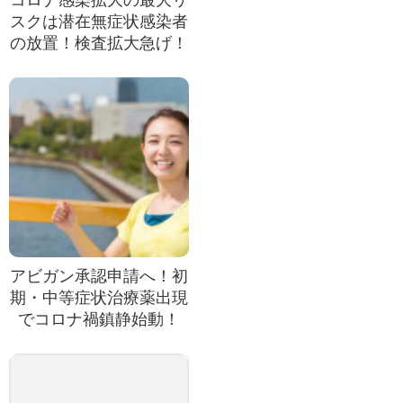
コロナ感染拡大の最大リ
スクは潜在無症状感染者
の放置！検査拡大急げ！
アビガン承認申請へ！初
期・中等症状治療薬出現
でコロナ禍鎮静始動！