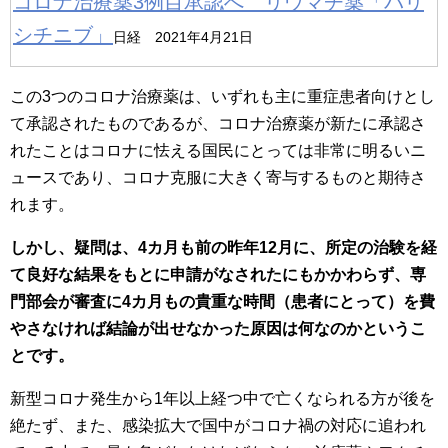
コロナ治療薬3例目承認へ リウマチ薬「バリ
シチニブ」
日経 2021年4月21日
この3つのコロナ治療薬は、いずれも主に重症患者向けとし
て承認されたものであるが、コロナ治療薬が新たに承認さ
れたことはコロナに怯える国民にとっては非常に明るいニ
ュースであり、コロナ克服に大きく寄与するものと期待さ
れます。
しかし、疑問は、4カ月も前の昨年12月に、所定の治験を経
て良好な結果をもとに申請がなされたにもかかわらず、専
門部会が審査に4カ月もの貴重な時間（患者にとって）を費
やさなければ結論が出せなかった原因は何なのかというこ
とです。
新型コロナ発生から1年以上経つ中で亡くなられる方が後を
絶たず、また、感染拡大で国中がコロナ禍の対応に追われ