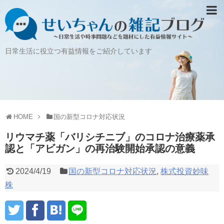
日常生活に役立つ有益情報をご紹介しています
HOME
国の新型コロナ対応状況
リウマチ薬「バリシチニブ」のコロナ治療薬承
認と「アビガン」の再治験開始承認の意義
2024/4/19
国の新型コロナ対応状況
,
株式投資妙味
株