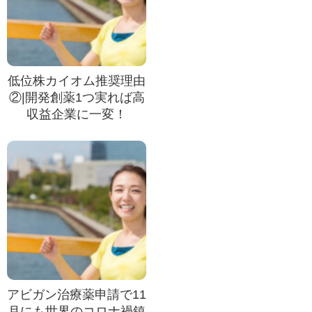
低位株カイオム推奨理由
②|開発創薬1つ実れば高
収益企業に一変！
アビガン治療薬申請で11
月にも世界のコロナ禍鎮