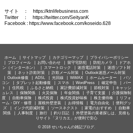
サイト ： https://ktnlifebusiness.com
Twitter ： https://twitter.com/SeityanK
Facebook : https://www.facebook.com/koseido.628
ホーム
サイトマップ
カテゴリーマップ
プライバシーポリシー
プロフィール
お問い合わせ
留守宅防犯
防犯カメラ
ドアホ
ン（インターホン）
スマートロック
迷惑電話対策
迷惑ソフト対
策
ネット詐欺対策
詐欺メール対策
Outlook迷惑メール対策
Outlook修復
ADSL
光回線
WiMAX
ホームルーター
パソ
コン
タブレット起動修復
スマホ
WordPress
確定申告
パー
ト
住民税
ふるさと納税
家計費節減対策
節税対策
キャッシ
ュレス
保険関係
火災保険
年金関係
子育て支援
介護保険制
度
自動車保険
株式投資
株式投資妙味株
株主優待株
リフォ
ーム・DIY・修理
屋根外壁塗装
お得情報
電力自由化
便利グッ
ズ
インク代節減対策
ソースネクスト
家電のおすすめ
自動車
関係
人事制度
旅行
釣り日記
外壁塗装の業者探しは、見積も
りサイト「ヌリカエ」が便利で安心
© 2018
せいちゃんの雑記ブログ
.