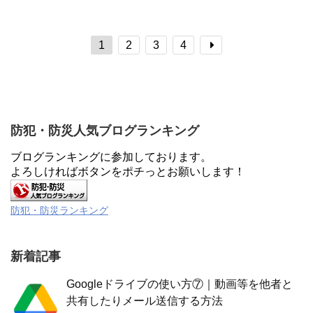
れ、かつ、地域の名産品が受け取れる非
記事を読む
所得税が減税されれば住民税や介護保険
常にお得な制度です。この為年々利用者
等の負担軽減にも繋がるのでご活用をお
が急拡大しています。
すすめします。
1
2
3
4
防犯・防災人気ブログランキング
ブログランキングに参加しております。
よろしければボタンをポチっとお願いします！
防犯・防災ランキング
新着記事
Googleドライブの使い方⑦｜動画等を他者と
共有したりメール送信する方法