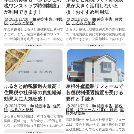
税ワンストップ特例制度」
果が大きく活用しないと
が利用できます！
損！おすすめ利用法
2021/11/28
確定申告
,
住民
2021/9/25
確定申告
,
住民
税
,
ふるさと納税
税
,
ふるさと納税
年金所得者もふるさと納税制度は利用で
ふるさと納税は地域振興の為の寄付制度
きます。また、確定申告不要のワンスト
で、地域貢献と共に寄付者の税負担軽減
ップ特例制度も利用できるので、節税と
に利用できます。上限額以内であれば2
地域貢献に役立ちます。年末は、控除額
千円を超える支払額の全額が還付され、
記事を読む
記事を読む
の枠をチェックし、ふるさと納税を利用
かつ、行政負担費軽減にも繋がります。
すれば、次年度の住民税が軽減され、行
ふるさと納税を理解し、大いに活用しま
政負担の軽減できます。
しょう！
ふるさと納税額過去最高！
屋根外壁塗装リフォームで
住民税や社保等の負担軽減
各種税制優遇措置を受ける
効果大に人気旺盛！
要件と手続き
2021/7/29
確定申告
,
住民
2021/7/16
確定申告
,
節税
税
,
ふるさと納税
対策
,
リフォーム・DIY・修理
,
屋
根外壁塗装
ふるさと納税制度は、寄付を通じて地域
高額費用がかかる屋根外壁塗装リフォー
振興に貢献でき、寄付金から2千円を差
ムは、要件を満たせば、所得税や固定資
し引いた税額控除（所得税からは10％相
産税減税ばかりでなく資金援助として受
当、住民税からは90％相当）が受けら
記事を読む
けた贈与の非課税措置も利用できます。