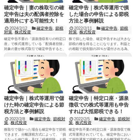
確定申告｜妻の株取引の確
確定申告｜株式等運用で損
定申告は夫の配偶者控除を
した場合の申告による節税
適用外にする可能性大！
方法と事例解説
2024/2/12
確定申告
,
節税
2022/2/11
確定申告
,
節税
対策
,
株式投資
対策
,
株式投資
確定申告不要の「源泉徴収有りの特定口
株で損した場合、確定申告すれば大きな
座」で株式運用している「配偶者控除」
節税の種を得ることになります。利益と
対象の妻が株式取引で確定申告すると、
の相殺で損失額の20％が還付される為、
「配偶者控除」が適用除外になる可能性
損失が大きいほど還付額は大きくなりま
記事を読む
記事を読む
が高く、税や社会保険料負担増大で世帯
す。従って、株運用での損は、重要な資
で大きなデメリットに繋がりかねず確定
産形成のツールになるので確定申告を怠
申告には慎重であるべきです！
らない事が重要です！
確定申告｜株式等運用で儲
確定申告｜特定口座・源泉
けた時の確定申告による節
徴収での株式等運用も申告
税方法と事例解説
すれば大抵節税できる！
2022/2/8
確定申告
,
節税対
2022/2/5
確定申告
,
節税対
策
,
株式投資
策
,
株式投資
株取引で儲かった場合も確定申告で節税
確定申告不要の特定口座・源泉徴収で株
できます。分離課税方式によって、「損
式等運用されていても、確定申告におい
となった他口座」及び「繰越控除」と損
て損益通算で節税できる分離課税方式か