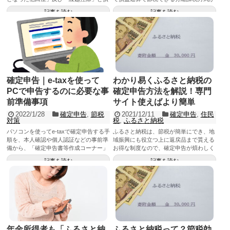
益通算する方法と、総合課税方式によ
配当を給与所得と同等扱いにし配当控除
記事を読む
記事を読む
り、取引には触れず、配当を給与等所得
を受ける総合課税方式の何れかを選択す
に合算して所得税率を適用の上「所得控
るで20％の高い税金を軽減できる節税が
除」を受ける方法があります。
可能になります！
確定申告｜e-taxを使って
わかり易くふるさと納税の
PCで申告するのに必要な事
確定申告方法を解説！専門
前準備事項
サイト使えばより簡単
2022/1/28
確定申告
,
節税
2021/12/11
確定申告
,
住民
対策
税
,
ふるさと納税
パソコンを使ってe-taxで確定申告する手
ふるさと納税は、節税が簡単にでき、地
順を、本人確認や個人認証などの事前準
域振興にも役立つ上に返戻品まで貰える
備から、「確定申告書等作成コーナー」
お得な制度なので、確定申告が煩わしく
で申告書作成、税務署への送信まで細か
て使わないのは勿体ないです！ふるなび
記事を読む
記事を読む
く分りやすく解説しました。確定申告
などの特定事業者を利用すれば、簡単に
は、節税のためのチャンスです。是非、
申告できるので特定事業者を利用して節
節税に活用しましょう！
税にふるさと納税を大いに活用しましょ
う！
年金所得者も「ふるさと納
ふるさと納税って？節税効