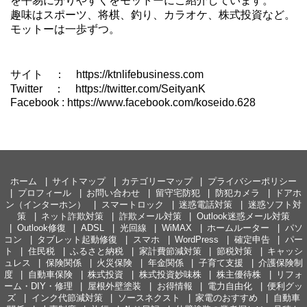
を平易に分りやすくをモットーにご紹介しています。
趣味はスポーツ、将棋、釣り、カラオケ、株式投資など。
モットーは一歩ずつ。
サイト ： https://ktnlifebusiness.com
Twitter ： https://twitter.com/SeityanK
Facebook : https://www.facebook.com/koseido.628
ホーム
サイトマップ
カテゴリーマップ
プライバシーポリシー
プロフィール
お問い合わせ
留守宅防犯
防犯カメラ
ドアホ
ン（インターホン）
スマートロック
迷惑電話対策
迷惑ソフト対
策
ネット詐欺対策
詐欺メール対策
Outlook迷惑メール対策
Outlook修復
ADSL
光回線
WiMAX
ホームルーター
パソ
コン
タブレット起動修復
スマホ
WordPress
確定申告
パー
ト
住民税
ふるさと納税
家計費節減対策
節税対策
キャッシ
ュレス
保険関係
火災保険
年金関係
子育て支援
介護保険制
度
自動車保険
株式投資
株式投資妙味株
株主優待株
リフォ
ーム・DIY・修理
屋根外壁塗装
お得情報
電力自由化
便利グッ
ズ
インク代節減対策
ソースネクスト
家電のおすすめ
自動車