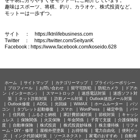
を平易に分りやすくをモットーにご紹介しています。
趣味はスポーツ、将棋、釣り、カラオケ、株式投資など。
モットーは一歩ずつ。
サイト ： https://ktnlifebusiness.com
Twitter ： https://twitter.com/SeityanK
Facebook : https://www.facebook.com/koseido.628
ホーム
サイトマップ
カテゴリーマップ
プライバシーポリシー
プロフィール
お問い合わせ
留守宅防犯
防犯カメラ
ドアホ
ン（インターホン）
スマートロック
迷惑電話対策
迷惑ソフト対
策
ネット詐欺対策
詐欺メール対策
Outlook迷惑メール対策
Outlook修復
ADSL
光回線
WiMAX
ホームルーター
パソ
コン
タブレット起動修復
スマホ
WordPress
確定申告
パー
ト
住民税
ふるさと納税
家計費節減対策
節税対策
キャッシ
ュレス
保険関係
火災保険
年金関係
子育て支援
介護保険制
度
自動車保険
株式投資
株式投資妙味株
株主優待株
リフォ
ーム・DIY・修理
屋根外壁塗装
お得情報
電力自由化
便利グッ
ズ
インク代節減対策
ソースネクスト
家電のおすすめ
自動車